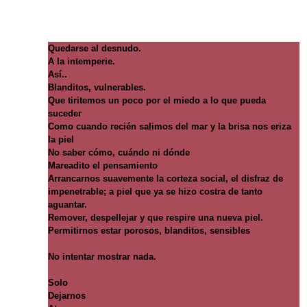
Quedarse al desnudo.
A la intemperie.
Así..
Blanditos, vulnerables.
Que tiritemos un poco por el miedo a lo que pueda
suceder
Como cuando recién salimos del mar y la brisa nos eriza
la piel
No saber cómo, cuándo ni dónde
Mareadito el pensamiento
Arrancarnos suavemente la corteza social, el disfraz de
impenetrable; a piel que ya se hizo costra de tanto
aguantar.
Remover, despellejar y que respire una nueva piel.
Permitirnos estar porosos, blanditos, sensibles
No intentar mostrar nada.
Solo
Dejarnos