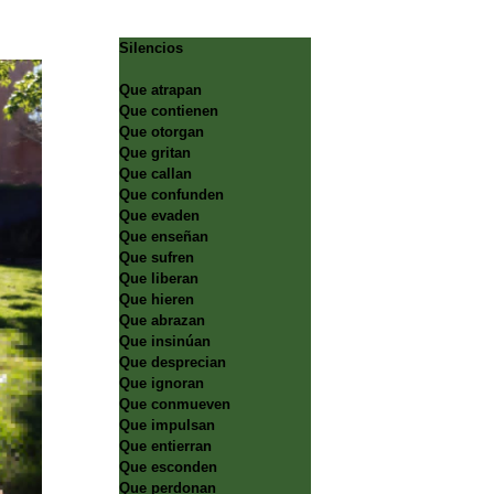
Silencios
Que atrapan
Que contienen
Que otorgan
Que gritan
Que callan
Que confunden
Que evaden
Que enseñan
Que sufren
Que liberan
Que hieren
Que abrazan
Que insinúan
Que desprecian
Que ignoran
Que conmueven
Que impulsan
Que entierran
Que esconden
Que perdonan