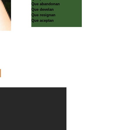
Que abandonan
Que develan
Que resignan
Que aceptan